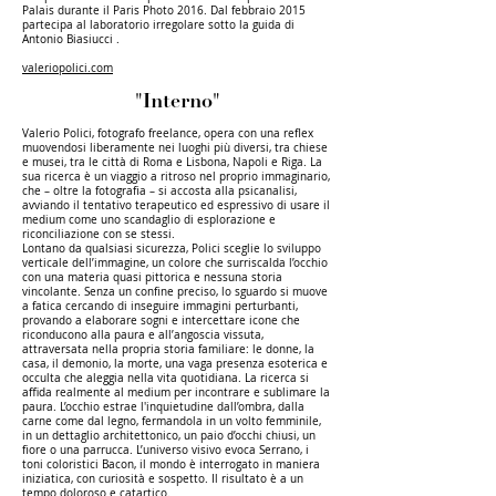
Palais durante il Paris Photo 2016. Dal febbraio 2015
partecipa al laboratorio irregolare sotto la guida di
Antonio Biasiucci .
valeriopolici.com
"Interno"
Valerio Polici, fotografo freelance, opera con una reflex
muovendosi liberamente nei luoghi più diversi, tra chiese
e musei, tra le città di Roma e Lisbona, Napoli e Riga. La
sua ricerca è un viaggio a ritroso nel proprio immaginario,
che – oltre la fotografia – si accosta alla psicanalisi,
avviando il tentativo terapeutico ed espressivo di usare il
medium come uno scandaglio di esplorazione e
riconciliazione con se stessi.
Lontano da qualsiasi sicurezza, Polici sceglie lo sviluppo
verticale dell’immagine, un colore che surriscalda l’occhio
con una materia quasi pittorica e nessuna storia
vincolante. Senza un confine preciso, lo sguardo si muove
a fatica cercando di inseguire immagini perturbanti,
provando a elaborare sogni e intercettare icone che
riconducono alla paura e all’angoscia vissuta,
attraversata nella propria storia familiare: le donne, la
casa, il demonio, la morte, una vaga presenza esoterica e
occulta che aleggia nella vita quotidiana. La ricerca si
affida realmente al medium per incontrare e sublimare la
paura. L’occhio estrae l'inquietudine dall’ombra, dalla
carne come dal legno, fermandola in un volto femminile,
in un dettaglio architettonico, un paio d’occhi chiusi, un
fiore o una parrucca. L’universo visivo evoca Serrano, i
toni coloristici Bacon, il mondo è interrogato in maniera
iniziatica, con curiosità e sospetto. Il risultato è a un
tempo doloroso e catartico.