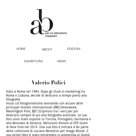
HOME
EDIZIONI
ABOUT
EXHIBITIONS
NEWS
Valerio Polici
Nato a Roma nel 1984. Dopo gli studi in marketing tra
Roma e Lisbona, decide di dedicarsi a tempo pieno alla
fotografia.
Inizia col fotogiornalismo lavorando con alcune delle
principali testate internazionali (BBC,Newsweek,
Washington Post, BJP, L'Espresso tra i vari) per poi
dedicarsi sempre di più alla fotografia autoriale. Le sue
foto sono state esposte in Turchia, Portogallo, Germania e
alla Biennale di Venezia. Menzione d'onore al EPF Grant
di New York nel 2014. Una sua foto è entrata a far parte
della collezione di Luciano Benetton per Imago Mundi. Il
suo primo libro è stato presentato in anteprima al Grand