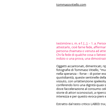
tommasovitiello.com
https://tommasovitiello
testimòne s. m. e f. [...]. – 1. a.
attestarlo, cioè farne fede, afferma
persona chiamata o venuta ad attesta
Chi fa fede di qualche cosa o l’atte
indizio o una prova, una dimostraz
Oggetti accantonati, dimenticati, ri
fotografie di Tommaso Vitiello, “muti
nella speranza – forse – di poter es
quotidianità, queste sentinelle del
vissuto, con un’attenzione speleologi
conferendo loro una dignità quasi s
dove l’accelerazione al consumo cel
storie di attori sconosciuti, a riper
interezza e per questo evoca pieni e
Estratto dal testo critico LAB03: tr