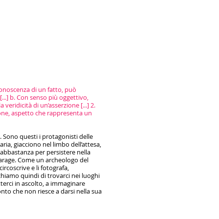
conoscenza di un fatto, può
...] b. Con senso più oggettivo,
ridicità di un’asserzione [...] 2.
zione, aspetto che rappresenta un
 Sono questi i protagonisti delle
aria, giacciono nel limbo dell’attesa,
 abbastanza per persistere nella
, garage. Come un archeologo del
ircoscrive e li fotografa,
chiamo quindi di trovarci nei luoghi
terci in ascolto, a immaginare
conto che non riesce a darsi nella sua