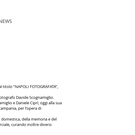
NEWS
e, dal titolo “NAPOLI FOTOGRAFATA”,
 fotografo Davide Scognamiglio.
iglio e Daniele Ciprì, oggi alla sua
ampania, per l'opera di
ita domestica, della memoria e del
iale, curando inoltre diversi