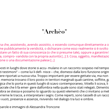
"Archèo"
 Persona che, assistendo, avendo assistito, o essendo comunque direttamente a 
rne pubblicamente la veridicità, o dichiarare come esso realmente si è svolto [
re un fatto di sua conoscenza (o che si presume tale), oppure a garantire la ve
sta, compro- vandola con la propria autorità [...] 3. Cosa, oggetto, manifesta
ione o una documentazione palese [...]
posti in luoghi dove storie si accu- mulano in un racconto sospeso nel tempo.
 testimoni” – come lui li defi- nisce – che, dismessi dalla loro funzione origin
sere riportati a nuova vita. Troppo importanti per essere gettate via, ma non
la memoria trovano il loro posto in territori marginali quali cantine, soffitte
ca che lo porta in questi luoghi di scavo contemporaneo, Vitiello li scova, li c
acrale che li fa emer- gere dall’ombra nella quale sono stati relegati. Dimenti
ebra se stessa e posiamo lo sguardo su questi elementi che ci invitano a met
correrne le tracce, a interpretare i segni. Come reperti, sono tasselli di un rac
 vuoti, presenze e assenze, rivivendo nel dialogo tra luci e ombre.
a parole e immagini di Alessandra Troncone