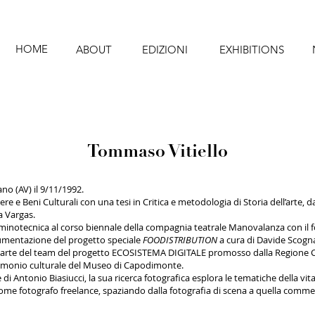
HOME
ABOUT
EDIZIONI
EXHIBITIONS
Tommaso Vitiello
no (AV) il 9/11/1992.
ttere e Beni Culturali con una tesi in Critica e metodologia di Storia dell’art
la Vargas.
lluminotecnica al corso biennale della compagnia teatrale Manovalanza con il
cumentazione del progetto speciale
FOODISTRIBUTION
a cura di Davide Scognam
 parte del team del progetto ECOSISTEMA DIGITALE promosso dalla Regione C
trimonio culturale del Museo di Capodimonte.
e di Antonio Biasiucci, la sua ricerca fotografica esplora le tematiche della v
e fotografo freelance, spaziando dalla fotografia di scena a quella commerc