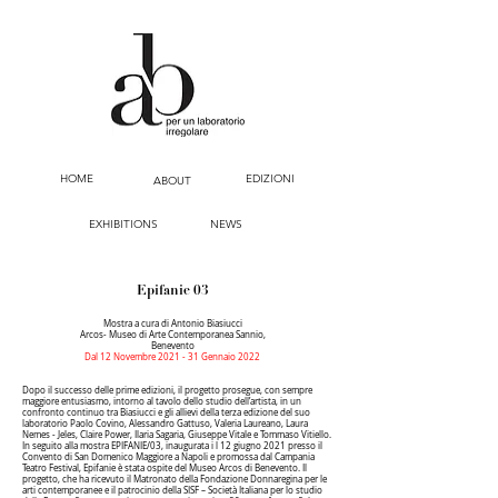
HOME
EDIZIONI
ABOUT
EXHIBITIONS
NEWS
Epifanie 03
Mostra a cura di Antonio Biasiucci
Arcos- Museo di Arte Contemporanea Sannio,
Benevento
Dal 12 Novembre 2021 - 31 Gennaio 2022
Dopo il successo delle prime edizioni, il progetto prosegue, con sempre
maggiore entusiasmo, intorno al tavolo dello studio dell’artista, in un
confronto continuo tra Biasiucci e gli allievi della terza edizione del suo
laboratorio Paolo Covino, Alessandro Gattuso, Valeria Laureano, Laura
Nemes - Jeles, Claire Power, Ilaria Sagaria, Giuseppe Vitale e Tommaso Vitiello.
In seguito alla mostra EPIFANIE/03, inaugurata i l 12 giugno 2021 presso il
Convento di San Domenico Maggiore a Napoli e promossa dal Campania
Teatro Festival, Epifanie è stata ospite del Museo Arcos di Benevento. Il
progetto, che ha ricevuto il Matronato della Fondazione Donnaregina per le
arti contemporanee e il patrocinio della SISF – Società Italiana per lo studio